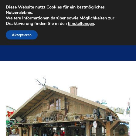
Diese Website nutzt Cookies für ein bestmögliches
Nutzerelebnis.
Weitere Informationen darüber sowie Möglichkeiten zur
Deaktivierung finden Sie in den
Einstellungen
.
Akzeptieren
Zur Scheune
Sie befinden sich hier:
Start
Project
Zur Scheune