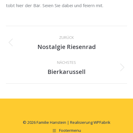
tobt hier der Bär. Seien Sie dabei und feiern mit.
Project
ZURÜCK
navigation
Nostalgie Riesenrad
Previous
project:
NÄCHSTES
Bierkarussell
Next
project:
© 2026 Familie Hanstein | Realisierung
WPFabrik
Footermenu