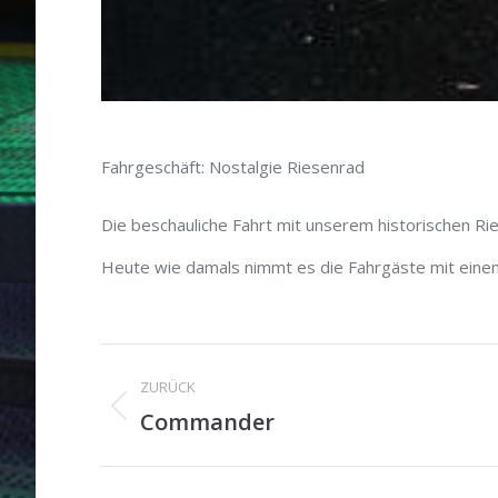
Fahrgeschäft: Nostalgie Riesenrad
Die beschauliche Fahrt mit unserem historischen Ries
Heute wie damals nimmt es die Fahrgäste mit einem
Project
ZURÜCK
navigation
Commander
Previous
project: