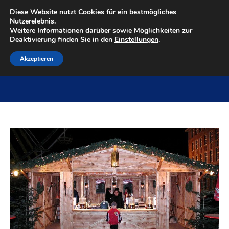
Diese Website nutzt Cookies für ein bestmögliches
Nutzerelebnis.
Weitere Informationen darüber sowie Möglichkeiten zur
Deaktivierung finden Sie in den
Einstellungen
.
Akzeptieren
Bierhütte
Sie befinden sich hier:
Start
Project
Bierhütte