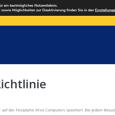
ür ein bestmögliches Nutzerelebnis.
 sowie Möglichkeiten zur Deaktivierung finden Sie in den
Einstellung
FAHRGESCHÄFTE
GASTRONOMIE
HISTORI
ichtlinie
ser auf der Festplatte Ihres Computers speichert. Bei jedem Besu