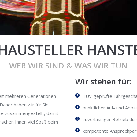
HAUSTELLER HANST
WER WIR SIND & WAS WIR TUN
Wir stehen für:
 seit mehreren Generationen
TÜV-geprüfte Fahrgeschäf
 Daher haben wir für Sie
pünktlicher Auf- und Abb
ite zusammengestellt, damit
zuverlässiger Betrieb dur
nschen Ihnen viel Spaß beim
kompetente Ansprechpart